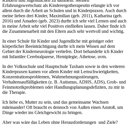
Kindern und Jugendlichen zu sammeln. Meinen
Erfahrungswertschatz als Kinderergotherapeutin erlangte ich vor
allem durch die Arbeit an Schulen und in Kinderpraxen. Auch durch
meine lieben drei Kinder, Maximilian (geb. 2011), Katharina (geb.
2016) und Amadeo (geb. 2023) durfte ich sehr viel Lernen und auch
in meine Arbeit sehr viel Positives einfließen lassen. Daher finde ich
die Zusammenarbeit mit den Eltern auch sehr wertvoll und wichtig.
In einer Schule für Kinder und Jugendliche mit geistiger oder
körperlicher Beeinträchtigung durfte ich mein Wissen auf dem
Gebiet der Kinderneurologie vertiefen. Dort behandelte ich Kinder
mit Infantiler Cerebralparese, Hemiplegie, Athetose, uvm.
In der Volksschule und Hauptschule Taxham sowie in den weiteren
Kinderpraxen kamen vor allem Kinder mit Lernschwierigkeiten,
Konzentrationsproblemen, Wahrnehmungsstörungen,
Verhaltensauffälligkeiten (z. B. Autismus, ADHS, ADS), Grob- und
Feinmotorikproblemen oder Handlungsplanungsdefiziten, zu mir in
die Therapie.
Ich liebe es, Mutter zu sein, und das gemeinsame Wachsen
miteinander! Oft braucht es dennoch von Außen einen Anstoß, um
Dinge wieder ins Gleichgewicht zu bringen.
Aber was wäre das Leben ohne Herausforderungen und Ziele?