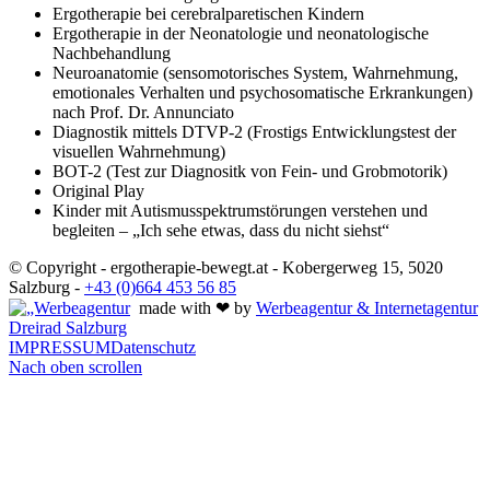
Ergotherapie bei cerebralparetischen Kindern
Ergotherapie in der Neonatologie und neonatologische
Nachbehandlung
Neuroanatomie (sensomotorisches System, Wahrnehmung,
emotionales Verhalten und psychosomatische Erkrankungen)
nach Prof. Dr. Annunciato
Diagnostik mittels DTVP-2 (Frostigs Entwicklungstest der
visuellen Wahrnehmung)
BOT-2 (Test zur Diagnositk von Fein- und Grobmotorik)
Original Play
Kinder mit Autismusspektrumstörungen verstehen und
begleiten – „Ich sehe etwas, dass du nicht siehst“
© Copyright - ergotherapie-bewegt.at - Kobergerweg 15, 5020
Salzburg -
+43 (0)664 453 56 85
made with ❤ by
Werbeagentur & Internetagentur
Dreirad Salzburg
IMPRESSUM
Datenschutz
Nach oben scrollen