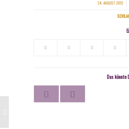
24. AUGUST 2012
/
SCHLA
E
Das könnte 
A nice post